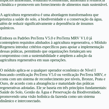
impactos ambientais, restauram ecossistemas, aumentam a resiliência
climática e promovem um fornecimento de alimentos mais sustentável.
A agricultura regenerativa é uma abordagem transformadora que
prioriza a saúde do solo, a biodiversidade e a conservação da água,
além de reduzir significativamente a dependência de insumos
químicos.
Embora os Padrões ProTerra V5.0 e ProTerra MRV V1.0 já
contemplem requisitos alinhados à agricultura regenerativa, o Módulo
Regenera introduz critérios específicos para apoiar a implementação
dessas práticas, permitindo que organizações fortaleçam seu
compromisso com a sustentabilidade e ampliem a adoção da
agricultura regenerativa em suas operações.
O módulo aplica-se a qualquer operador econômico de Nível I
buscando certificação ProTerra V5.0 ou verificação ProTerra MRV, e
conta com um sistema de reconhecimento por níveis, Bronze, Prata e
Ouro, de acordo com a abrangência e maturidade das práticas
regenerativas adotadas. Ele se baseia em três princípios fundamentais:
Saúde do Solo, Gestão da Água e Preservação da Biodiversidade,
promovendo uma visão holística da fazenda como um sistema
dinâmico e interconectado.