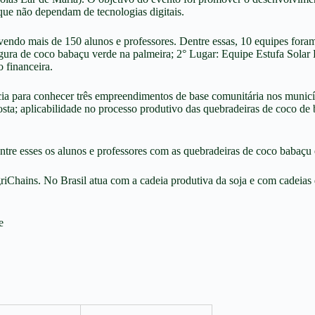
que não dependam de tecnologias digitais.
lvendo mais de 150 alunos e professores. Dentre essas, 10 equipes foram
egura de coco babaçu verde na palmeira; 2° Lugar: Equipe Estufa Sola
 financeira.
 para conhecer três empreendimentos de base comunitária nos municípi
osta; aplicabilidade no processo produtivo das quebradeiras de coco de 
re esses os alunos e professores com as quebradeiras de coco babaçu 
riChains
. No Brasil atua com a cadeia produtiva da soja e com cadeias
e