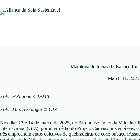
Maratona de Ideias do Babaçu foi
March 31, 2025
Foto: HRmione © IFMA
Foto: Marco Schäffer © GIZ
Nos dias 13 e 14 de março de 2025, no Parque Botânico da Vale, loc
Internacional (GIZ), por intermédio do Projeto Cadeias Sustentávei
três empreendimentos coletivos de quebradeiras de coco babaçu (Asso
do Babaçu do Vale do Itapecuru e Associação Clube de Mães Quilombola