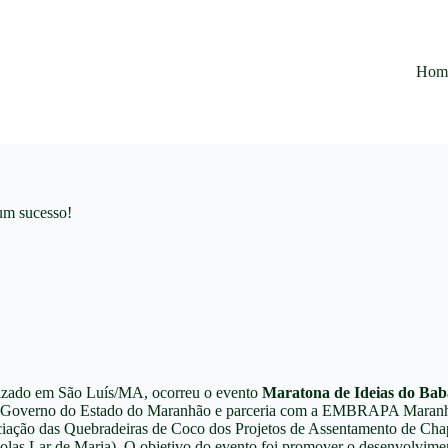
Hom
 um sucesso!
alizado em São Luís/MA, ocorreu o evento
Maratona de Ideias do Bab
s, o Governo do Estado do Maranhão e parceria com a EMBRAPA Maranh
ciação das Quebradeiras de Coco dos Projetos de Assentamento de Chap
s Lar de Maria). O objetivo do evento foi promover o desenvolvimento 