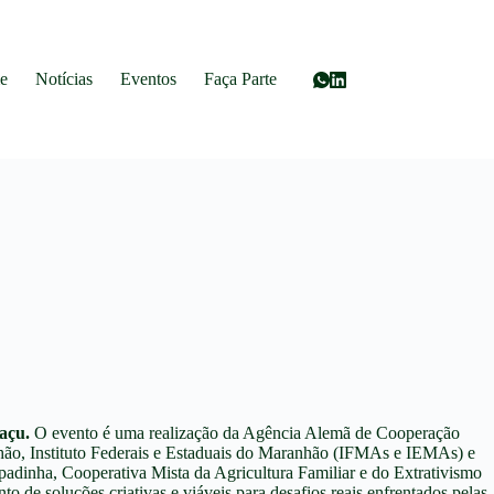
e
Notícias
Eventos
Faça Parte
açu.
O evento é uma realização da Agência Alemã de Cooperação
ão, Instituto Federais e Estaduais do Maranhão (IFMAs e IEMAs) e
adinha, Cooperativa Mista da Agricultura Familiar e do Extrativismo
de soluções criativas e viáveis para desafios reais enfrentados pelas