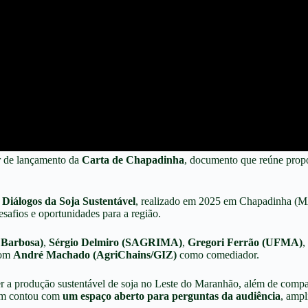
r de lançamento da
Carta de Chapadinha
, documento que reúne propo
 Diálogos da Soja Sustentável
, realizado em 2025 em Chapadinha (MA)
desafios e oportunidades para a região.
 Barbosa)
,
Sérgio Delmiro (SAGRIMA)
,
Gregori Ferrão (UFMA)
,
com
André Machado (AgriChains/GIZ)
como comediador.
er a produção sustentável de soja no Leste do Maranhão, além de compart
bém contou com
um espaço aberto para perguntas da audiência
, ampl