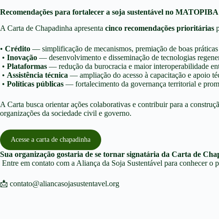
Recomendações para fortalecer a soja sustentável no MATOPIBA
A Carta de Chapadinha apresenta
cinco recomendações prioritárias
p
•
Crédito
— simplificação de mecanismos, premiação de boas práticas 
•
Inovação
— desenvolvimento e disseminação de tecnologias regener
•
Plataformas
— redução da burocracia e maior interoperabilidade entr
•
Assistência técnica
— ampliação do acesso à capacitação e apoio téc
•
Políticas públicas
— fortalecimento da governança territorial e promo
A Carta busca orientar ações colaborativas e contribuir para a const
organizações da sociedade civil e governo.
Acesse a carta de chapadinha
Sua organização gostaria de se tornar signatária da Carta de Ch
Entre em contato com a Aliança da Soja Sustentável para conhecer o p
📩 contato@aliancasojasustentavel.org